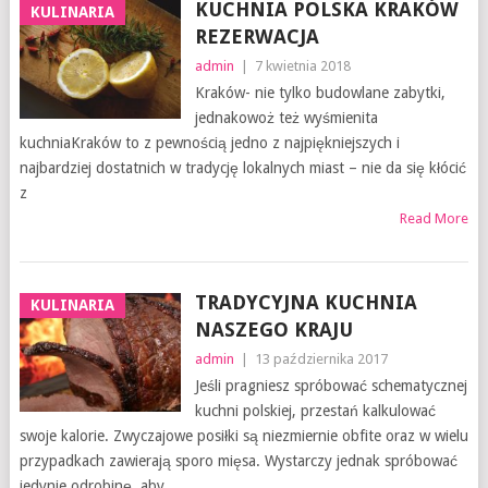
KUCHNIA POLSKA KRAKÓW
KULINARIA
REZERWACJA
admin
|
7 kwietnia 2018
Kraków- nie tylko budowlane zabytki,
jednakowoż też wyśmienita
kuchniaKraków to z pewnością jedno z najpiękniejszych i
najbardziej dostatnich w tradycję lokalnych miast – nie da się kłócić
z
Read More
TRADYCYJNA KUCHNIA
KULINARIA
NASZEGO KRAJU
admin
|
13 października 2017
Jeśli pragniesz spróbować schematycznej
kuchni polskiej, przestań kalkulować
swoje kalorie. Zwyczajowe posiłki są niezmiernie obfite oraz w wielu
przypadkach zawierają sporo mięsa. Wystarczy jednak spróbować
jedynie odrobinę, aby