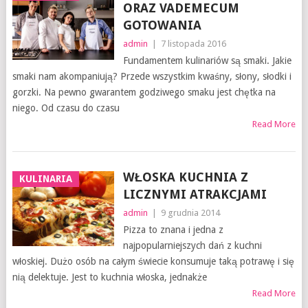
ORAZ VADEMECUM
GOTOWANIA
admin
|
7 listopada 2016
Fundamentem kulinariów są smaki. Jakie
smaki nam akompaniują? Przede wszystkim kwaśny, słony, słodki i
gorzki. Na pewno gwarantem godziwego smaku jest chętka na
niego. Od czasu do czasu
Read More
WŁOSKA KUCHNIA Z
KULINARIA
LICZNYMI ATRAKCJAMI
admin
|
9 grudnia 2014
Pizza to znana i jedna z
najpopularniejszych dań z kuchni
włoskiej. Dużo osób na całym świecie konsumuje taką potrawę i się
nią delektuje. Jest to kuchnia włoska, jednakże
Read More