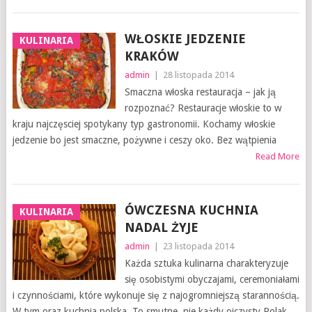
WŁOSKIE JEDZENIE
KULINARIA
KRAKÓW
admin
|
28 listopada 2014
Smaczna włoska restauracja – jak ją
rozpoznać? Restauracje włoskie to w
kraju najczęsciej spotykany typ gastronomii. Kochamy włoskie
jedzenie bo jest smaczne, pożywne i ceszy oko. Bez wątpienia
Read More
ÓWCZESNA KUCHNIA
KULINARIA
NADAL ŻYJE
admin
|
23 listopada 2014
Każda sztuka kulinarna charakteryzuje
się osobistymi obyczajami, ceremoniałami
i czynnościami, które wykonuje się z najogromniejszą starannością.
W tym oraz kuchnia polska. To smutne, nie każdy ojczysty Polak