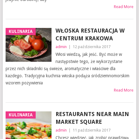
Read More
WŁOSKA RESTAURACJA W
KULINARIA
CENTRUM KRAKOWA
admin
|
12 października 2017
Włosi wiedzą, jak jeść. Być może w
następstwie tego, że wykorzystane
przez nich składniki są świeże, aromatyczne i właściwe dla
każdego. Tradycyjna kuchnia włoska podąża śródziemnomorskim
wzorem pożywienia
Read More
RESTAURANTS NEAR MAIN
KULINARIA
MARKET SQUARE
admin
|
11 października 2017
Chcesz wiedzieć, jak zrobić prawdziwą