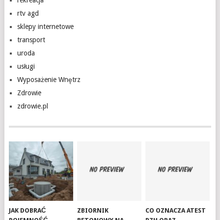
rekreacja
rtv agd
sklepy internetowe
transport
uroda
usługi
Wyposażenie Wnętrz
Zdrowie
zdrowie.pl
JAK DOBRAĆ
ZBIORNIK
CO OZNACZA ATEST