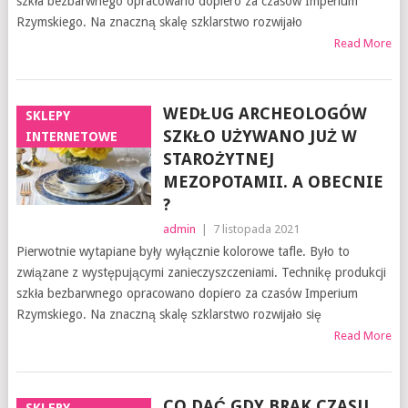
szkła bezbarwnego opracowano dopiero za czasów Imperium
Rzymskiego. Na znaczną skalę szklarstwo rozwijało
Read More
WEDŁUG ARCHEOLOGÓW
SKLEPY
SZKŁO UŻYWANO JUŻ W
INTERNETOWE
STAROŻYTNEJ
MEZOPOTAMII. A OBECNIE
?
admin
|
7 listopada 2021
Pierwotnie wytapiane były wyłącznie kolorowe tafle. Było to
związane z występującymi zanieczyszczeniami. Technikę produkcji
szkła bezbarwnego opracowano dopiero za czasów Imperium
Rzymskiego. Na znaczną skalę szklarstwo rozwijało się
Read More
CO DAĆ GDY BRAK CZASU