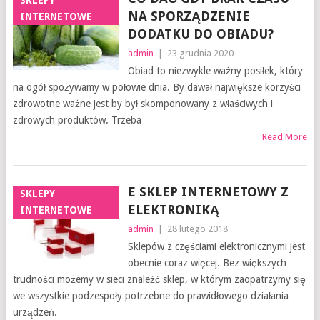
SKLEPY
NA SPORZĄDZENIE
INTERNETOWE
DODATKU DO OBIADU?
admin
|
23 grudnia 2020
Obiad to niezwykle ważny posiłek, który
na ogół spożywamy w połowie dnia. By dawał największe korzyści
zdrowotne ważne jest by był skomponowany z właściwych i
zdrowych produktów. Trzeba
Read More
E SKLEP INTERNETOWY Z
SKLEPY
ELEKTRONIKĄ
INTERNETOWE
admin
|
28 lutego 2018
Sklepów z częściami elektronicznymi jest
obecnie coraz więcej. Bez większych
trudności możemy w sieci znaleźć sklep, w którym zaopatrzymy się
we wszystkie podzespoły potrzebne do prawidłowego działania
urządzeń.