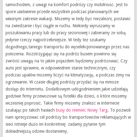
samochodem, z uwagi na komfort podróży czy mobilność. Jest to
spore ułatwienie przede wszystkim podczas planowanych we
własnym zakresie wakacji. Możemy w tedy być niezależni, postawić
na zwiedzanie i być ciągle w ruchu. Niekiedy wyruszamy w
poszukiwaniu pracy lub do pracy sezonowej i zabieramy ze sobą
jedynie rzeczy najpotrzebniejsze. W tedy też szukamy
dogodnego,taniego transportu do wyselekcjonowanego przez nas
położenia. Rozstrzygając się na podróż busem powinno się
zwrócić uwagę na to jakim pojazdem będziemy podróżować. Czy
auto jest sprawne, w odpowiednim stanie technicznym, czy
podczas upałów możemy liczyć na klimatyzację, a podczas zimy na
ogrzewanie. W czasie długiej podróży przydać się na mmoże
dostęp do internetu. Dodatkowym udogodnieniem jakie udzielają
godziwe firmy przewozowe są foteliki dla dzieci, o które możemy
wcześniej poprosić. Takie firmy możemy znaleźć w internecie
szukając po takich hasłach
busy do niemiec Nowy Targ
. To pozwoli
nam sprecyzować cel podróży bo transportowców reklamujących w
sieci istnieje dużo im konkretniej zadamy pytanie tym
dokładniejszą odzew dostaniemy.