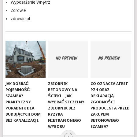
Wyposażenie Wnętrz
Zdrowie
zdrowie.pl
JAK DOBRAĆ
ZBIORNIK
CO OZNACZA ATEST
POJEMNOŚĆ
BETONOWY NA
PZH ORAZ
SZAMBA?
ŚCIEKI – JAK
DEKLARACJĄ
PRAKTYCZNY
WYBRAĆ SZCZELNY
ZGODNOŚCI
PORADNIK DLA
ZBIORNIK BEZ
PRODUCENTA PRZED
BUDUJĄCYCH DOM
RYZYKA
ZAKUPEM
BEZ KANALIZACJI.
NIETRAFIONEGO
BETONOWEGO
WYBORU
SZAMBA?