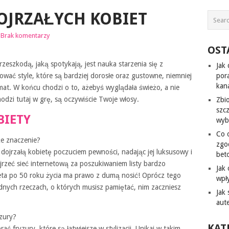
OJRZAŁYCH KOBIET
Brak komentarzy
OST
zeszkodą, jaką spotykają, jest nauka starzenia się z
Jak
wać style, które są bardziej dorosłe oraz gustowne, niemniej
por
kana
mat. W końcu chodzi o to, ażebyś wyglądała świeżo, a nie
odzi tutaj w grę, są oczywiście Twoje włosy.
Zbi
szc
BIETY
wyb
Co 
że znaczenie?
zgo
dojrzałą kobietę poczuciem pewności, nadając jej luksusowy i
bet
rzeć sieć internetową za poszukiwaniem listy bardzo
Jak
eta po 50 roku życia ma prawo z dumą nosić! Oprócz tego
wpł
dnych rzeczach, o których musisz pamiętać, nim zaczniesz
Jak
aut
zury?
KAT
ć fryzury, które są łatwiejsze w stylizacji. Unikaj w takim