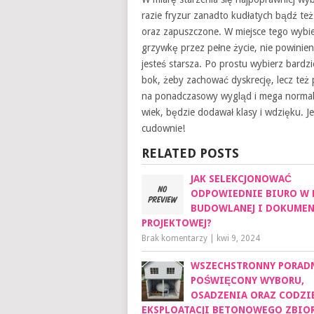
razie fryzur zanadto kudłatych bądź te
oraz zapuszczone. W miejsce tego wybierz
grzywkę przez pełne życie, nie powinien
jesteś starsza. Po prostu wybierz bardzie
bok, żeby zachować dyskrecję, lecz też 
na ponadczasowy wygląd i mega normaln
wiek, będzie dodawał klasy i wdzięku. J
cudownie!
RELATED POSTS
JAK SELEKCJONOWAĆ
ODPOWIEDNIE BIURO W 
BUDOWLANEJ I DOKUMEN
PROJEKTOWEJ?
Brak komentarzy
|
kwi 9, 2024
WSZECHSTRONNY PORAD
POŚWIĘCONY WYBORU,
OSADZENIA ORAZ CODZI
EKSPLOATACJI BETONOWEGO ZBIO