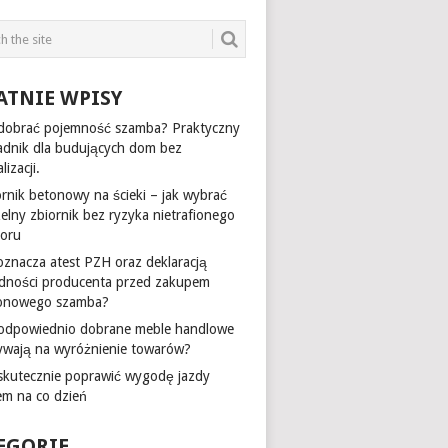
ATNIE WPISY
 dobrać pojemność szamba? Praktyczny
adnik dla budujących dom bez
lizacji.
ornik betonowy na ścieki – jak wybrać
zelny zbiornik bez ryzyka nietrafionego
oru
oznacza atest PZH oraz deklaracją
dności producenta przed zakupem
onowego szamba?
 odpowiednio dobrane meble handlowe
ywają na wyróżnienie towarów?
 skutecznie poprawić wygodę jazdy
em na co dzień
EGORIE