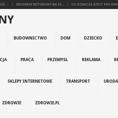
Ć ...
ZBIORNIK BETONOWY NA ŚC...
CO OZNACZA ATEST PZH ORA.
JNY
BUDOWNICTWO
DOM
DZIECKO
CJA
PRACA
PRZEMYSŁ
REKLAMA
R
SKLEPY INTERNETOWE
TRANSPORT
URODA
ZDROWIE
ZDROWIE.PL