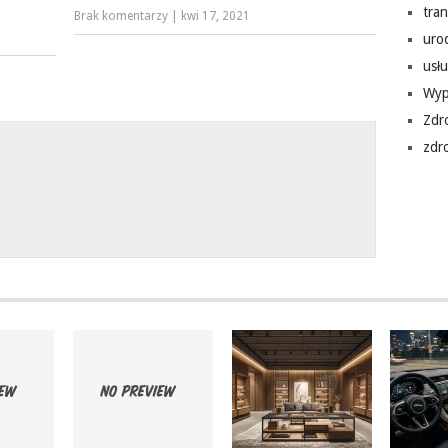
tra
Brak komentarzy
|
kwi 17, 2021
uro
usłu
Wyp
Zdr
zdr