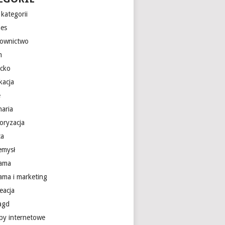
kategorii
nes
ownictwo
m
ecko
kacja
e
naria
oryzacja
ca
emysł
lama
lama i marketing
eacja
 agd
epy internetowe