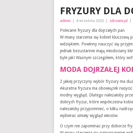
FRYZURY DLA D
admin
|
6 września 2020
|
zdrowie.pl
|
Polecane fryzury dla dojrzałych pań
W miarę starzenia się kobiet kluczową pr
wdziękiem. Powinny nauczyć się przyjmo
jednak bezustannie mają młodociany kli
byle jak! Ważnym szczegółem, który wch
MODA DOJRZAŁEJ KO
Z jakiej przyczyny wybór fryzury ma du
Akuratna fryzura ma obowiązek nasycić 
modny wygląd. Dlatego należałoby przej
dobrych fryzur, które współczesna kobi
należałoby przypomnieć, o kilku nadrzę
wybierać śmiały wygląd włosów.
O czym nie zapominać przy doborze fry
W miarę starzenia się najpoprawniej wybra