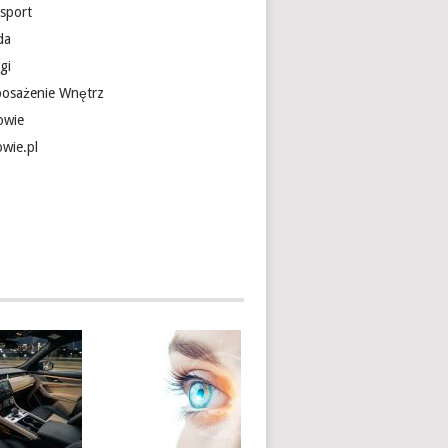
nsport
da
gi
osażenie Wnętrz
owie
owie.pl