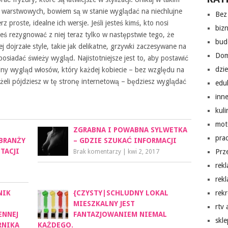
ż warstwowych, bowiem są w stanie wyglądać na niechlujne
Bez 
 proste, idealne ich wersje. Jeśli jesteś kimś, kto nosi
biz
eś rezygnować z niej teraz tylko w następstwie tego, że
bud
j dojrzałe style, takie jak delikatne, grzywki zaczesywane na
Do
posiadać świeży wygląd. Najistotniejsze jest to, aby postawić
dzi
y wygląd włosów, który każdej kobiecie – bez względu na
eżeli pójdziesz w tę stronę internetową – będziesz wyglądać
edu
inn
kuli
mot
ZGRABNA I POWABNA SYLWETKA
pra
BRANŻY
– GDZIE SZUKAĆ INFORMACJI
TACJI
Prz
Brak komentarzy
|
kwi 2, 2017
rek
rek
NIK
{CZYSTY|SCHLUDNY LOKAL
rekr
MIESZKALNY JEST
rtv
ENNEJ
FANTAZJOWANIEM NIEMAL
skl
RNIKA
KAŻDEGO.