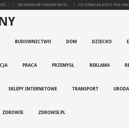
Ć ...
ZBIORNIK BETONOWY NA ŚC...
CO OZNACZA ATEST PZH ORA.
JNY
BUDOWNICTWO
DOM
DZIECKO
CJA
PRACA
PRZEMYSŁ
REKLAMA
R
SKLEPY INTERNETOWE
TRANSPORT
URODA
ZDROWIE
ZDROWIE.PL