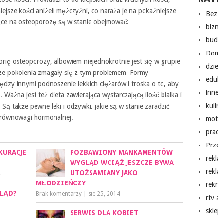
ejsze kości aniżeli mężczyźni, co naraża je na pokaźniejsze
Bez 
ce na osteoporozę są w stanie obejmować:
biz
bud
Do
orię osteoporozy, albowiem niejednokrotnie jest się w grupie
dzi
sze pokolenia zmagały się z tym problemem. Formy
edu
ędzy innymi podnoszenie lekkich ciężarów i troska o to, aby
inn
Ważna jest też dieta zawierająca wystarczającą ilość białka i
kuli
 Są także pewne leki i odżywki, jakie są w stanie zaradzić
równowagi hormonalnej.
mot
pra
Prz
KURACJE
POZBAWIONY MANKAMENTÓW
rek
WYGLĄD WCIĄŻ JESZCZE BYWA
rek
UTOŻSAMIANY JAKO
4
MŁODZIEŃCZY
rekr
GLĄD?
Brak komentarzy
|
sie 25, 2014
rtv
skl
SERWIS DLA KOBIET