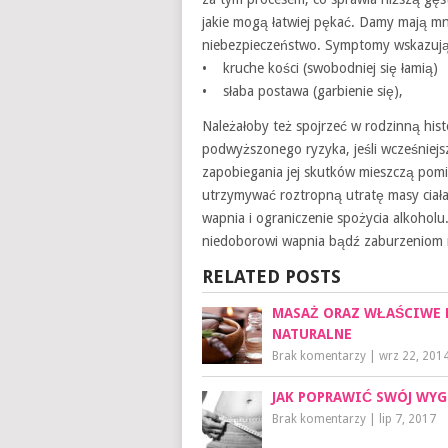
jakie mogą łatwiej pękać. Damy mają mni
niebezpieczeństwo. Symptomy wskazują
• kruche kości (swobodniej się łamią)
• słaba postawa (garbienie się),
Należałoby też spojrzeć w rodzinną hist
podwyższonego ryzyka, jeśli wcześniej
zapobiegania jej skutków mieszczą pomi
utrzymywać roztropną utratę masy ciała. 
wapnia i ograniczenie spożycia alkoholu.
niedoborowi wapnia bądź zaburzeniom 
RELATED POSTS
MASAŻ ORAZ WŁAŚCIWE 
NATURALNE
Brak komentarzy
|
wrz 22, 201
JAK POPRAWIĆ SWÓJ WY
Brak komentarzy
|
lip 7, 2017