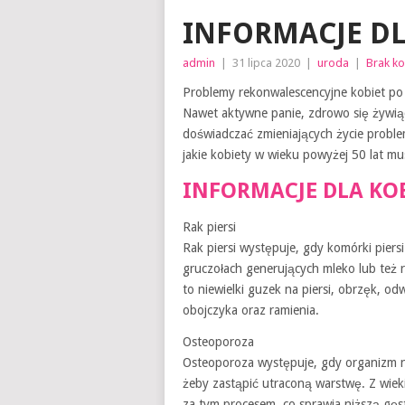
INFORMACJE DL
admin
|
31 lipca 2020
|
uroda
|
Brak k
Problemy rekonwalescencyjne kobiet po
Nawet aktywne panie, zdrowo się żywiąc
doświadczać zmieniających życie proble
jakie kobiety w wieku powyżej 50 lat m
INFORMACJE DLA KO
Rak piersi
Rak piersi występuje, gdy komórki piersi
gruczołach generujących mleko lub też
to niewielki guzek na piersi, obrzęk, o
obojczyka oraz ramienia.
Osteoporoza
Osteoporoza występuje, gdy organizm nie
żeby zastąpić utraconą warstwę. Z wiek
za tym procesem, co sprawia niższą gęst