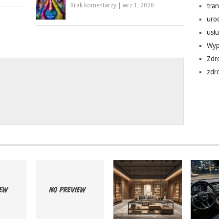
Brak komentarzy
|
wrz 1, 2020
tra
uro
usłu
Wyp
Zdr
zdr