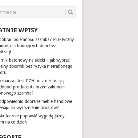
ATNIE WPISY
 dobrać pojemność szamba? Praktyczny
adnik dla budujących dom bez
lizacji.
ornik betonowy na ścieki – jak wybrać
zelny zbiornik bez ryzyka nietrafionego
oru
oznacza atest PZH oraz deklaracją
dności producenta przed zakupem
onowego szamba?
 odpowiednio dobrane meble handlowe
ywają na wyróżnienie towarów?
 skutecznie poprawić wygodę jazdy
em na co dzień
EGORIE