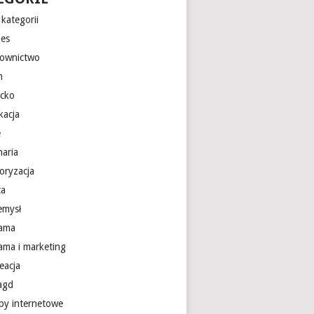
kategorii
nes
ownictwo
m
ecko
kacja
e
naria
oryzacja
ca
emysł
lama
lama i marketing
eacja
 agd
epy internetowe