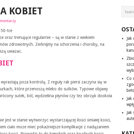
A KOBIET
omentarzy
OST
 50-tce
e oraz trenujące regularnie – są w stanie z wiekiem
Jak
mów zdrowotnych. Zerknijmy na schorzenia i choroby, na
por
kana
uszą uważać.
Zbi
BIET
szc
wyb
Co 
 wyrastają poza kontrolą. Z reguły rak piersi zaczyna się w
zgo
 rurkach, które przenoszą mleko do sutków. Typowe objawy
bet
dwrócony sutek, ból, wydzielina płynów czy też obrzęk dookoła
Jak
wpł
Jak
aut
 jest w stanie wytworzyć wystarczającej ilości śmiałej kości,
iem ciało może mieć pokaźniejsze komplikacje z nadążaniem
KAT
ość kości. Prowadzi to do kiepskich oraz kruchych kości,