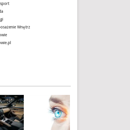
nsport
da
gi
osażenie Wnętrz
owie
owie.pl