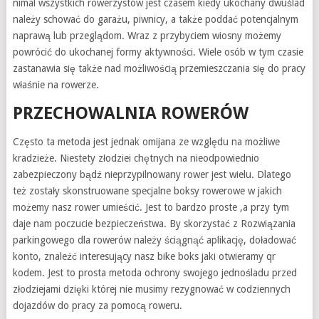
nimal wszystkich rowerzystów jest czasem kiedy ukochany dwuślad
należy schować do garażu, piwnicy, a także poddać potencjalnym
naprawą lub przeglądom. Wraz z przybyciem wiosny możemy
powrócić do ukochanej formy aktywności. Wiele osób w tym czasie
zastanawia się także nad możliwością przemieszczania się do pracy
właśnie na rowerze.
PRZECHOWALNIA ROWERÓW
Często ta metoda jest jednak omijana ze względu na możliwe
kradzieże. Niestety złodziei chętnych na nieodpowiednio
zabezpieczony bądź nieprzypilnowany rower jest wielu. Dlatego
też zostały skonstruowane specjalne boksy rowerowe w jakich
możemy nasz rower umieścić. Jest to bardzo proste ,a przy tym
daje nam poczucie bezpieczeństwa. By skorzystać z Rozwiązania
parkingowego dla rowerów należy ściągnąć aplikację, doładować
konto, znaleźć interesujący nasz bike boks jaki otwieramy qr
kodem. Jest to prosta metoda ochrony swojego jednośladu przed
złodziejami dzięki której nie musimy rezygnować w codziennych
dojazdów do pracy za pomocą roweru.