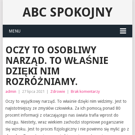
ABC SPOKOJNY
MENU
OCZY TO OSOBLIWY
NARZĄD. TO WŁAŚNIE
DZIĘKI NIM
ROZRÓŻNIAMY.
admin
|
27 lipca 2021
|
Zdrowie
|
Brak komentarzy
Oczy to wyjątkowy narząd. To właśnie dzięki nim widzimy. Jest to
najistotniejszy ze zmysłów człowieka. Za ich pomocą ponad 80
procent informacji z otaczającego nas świata trafia wprost do
mózgu. Niestety, wraz wiekiem zachodzi stopniowe pogarszanie
się wzroku. Jest to proces fizjologiczny i nie powinno się mylić go z