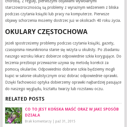
chorobą. Z reguły, pierwszymi objawami wywołanymi
starczowzrocznością są problemy z wyraźnym widzeniem z bliska
podczas czytania książki lub pracy na komputerze. Pierwsze
objawy schorzenia możemy dostrzec już w okolicach 40 roku życia.
OKULARY CZĘSTOCHOWA
Jeżeli spostrzeżemy problemy podczas czytania książki, gazety,
czasopisma nieunikniona stanie się wizyta u okulisty. Po zbadaniu
naszego wzroku lekarz dobierze odpowiednie szkła korygujące. Do
leczenia prezbiopi przeważnie używa się metodę korekcii za
pomocą okularów. Odpowiednio dobrane szkła będziemy mogli
kupić w salonie okulistycznym oraz dobrać odpowiednie oprawki.
Dzięki fachowości optyka dobierzemy oprawki najbardziej pasujące
do naszego wyglądu, kształtu twarzy lub rozstawu oczu.
RELATED POSTS
CO TO JEST KOŃSKA MAŚĆ ORAZ W JAKI SPOSÓB
DZIAŁA
Brak komentarzy
|
paź 31, 2015