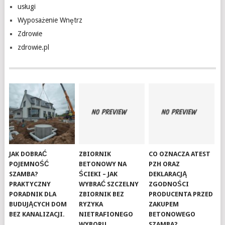
usługi
Wyposażenie Wnętrz
Zdrowie
zdrowie.pl
JAK DOBRAĆ
ZBIORNIK
CO OZNACZA ATEST
POJEMNOŚĆ
BETONOWY NA
PZH ORAZ
SZAMBA?
ŚCIEKI – JAK
DEKLARACJĄ
PRAKTYCZNY
WYBRAĆ SZCZELNY
ZGODNOŚCI
PORADNIK DLA
ZBIORNIK BEZ
PRODUCENTA PRZED
BUDUJĄCYCH DOM
RYZYKA
ZAKUPEM
BEZ KANALIZACJI.
NIETRAFIONEGO
BETONOWEGO
WYBORU
SZAMBA?