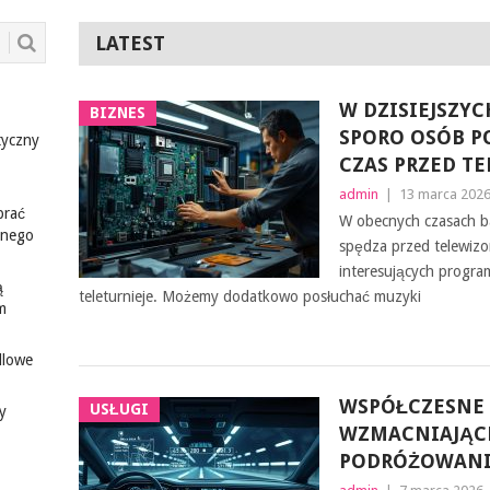
LATEST
W DZISIEJSZY
BIZNES
SPORO OSÓB P
tyczny
CZAS PRZED T
admin
|
13 marca 202
brać
W obecnych czasach b
ionego
spędza przed telewizo
interesujących progra
ą
teleturnieje. Możemy dodatkowo posłuchać muzyki
m
dlowe
WSPÓŁCZESNE
USŁUGI
y
WZMACNIAJĄC
PODRÓŻOWAN