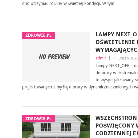
ono utrzymać rośliny w świetnej kondycji. W tym
LAMPY NEXT_OF
ZDROWIE.PL
OŚWIETLENIE 
WYMAGAJĄCYC
admin
|
11 lutego 202
Lampy NEXT_OFF – de
do pracy w ekstrema
to wyspecjalizowany
projektowanych z myślą o pracy w dynamicznie zmiennych w
WSZECHSTRON
ZDROWIE.PL
POŚWIĘCONY W
CODZIENNEJ E