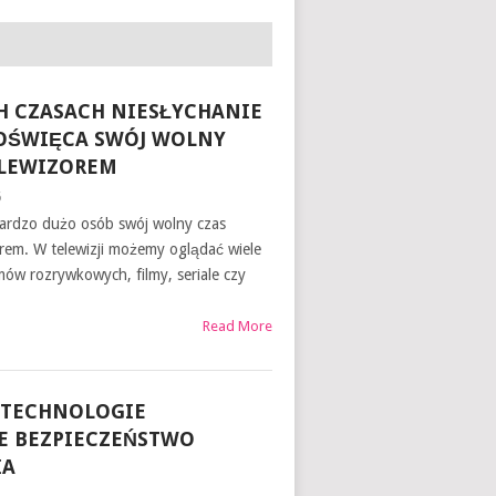
CH CZASACH NIESŁYCHANIE
OŚWIĘCA SWÓJ WOLNY
ELEWIZOREM
6
ardzo dużo osób swój wolny czas
rem. W telewizji możemy oglądać wiele
mów rozrywkowych, filmy, seriale czy
Read More
 TECHNOLOGIE
E BEZPIECZEŃSTWO
IA