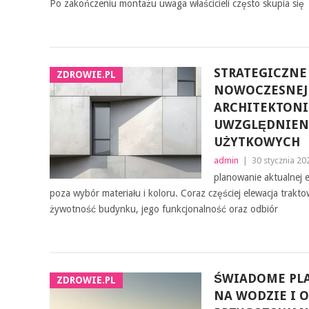
Po zakończeniu montażu uwaga właścicieli często skupia się
STRATEGICZNE
ZDROWIE.PL
NOWOCZESNEJ
ARCHITEKTONI
UWZGLĘDNIEN
UŻYTKOWYCH
admin
|
30 stycznia 20
planowanie aktualnej e
poza wybór materiału i koloru. Coraz częściej elewacja trakt
żywotność budynku, jego funkcjonalność oraz odbiór
ŚWIADOME PL
ZDROWIE.PL
NA WODZIE I 