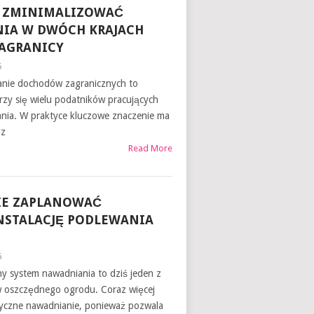
B ZMINIMALIZOWAĆ
IA W DWÓCH KRAJACH
AGRANICY
6
nie dochodów zagranicznych to
rzy się wielu podatników pracujących
nia. W praktyce kluczowe znaczenie ma
az
Read More
IE ZAPLANOWAĆ
NSTALACJĘ PODLEWANIA
6
y system nawadniania to dziś jeden z
 oszczędnego ogrodu. Coraz więcej
yczne nawadnianie, ponieważ pozwala