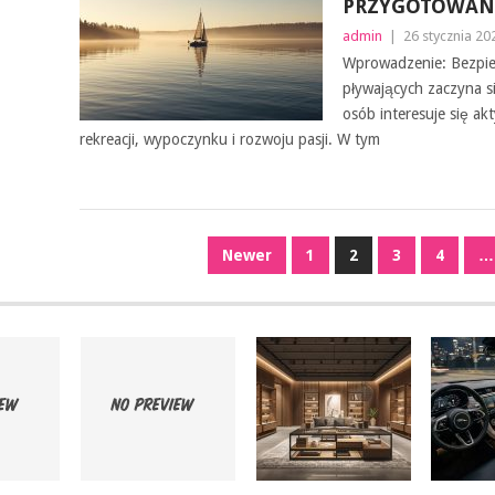
PRZYGOTOWANI
admin
|
26 stycznia 20
Wprowadzenie: Bezpie
pływających zaczyna s
osób interesuje się a
rekreacji, wypoczynku i rozwoju pasji. W tym
NAWIGACJA
Newer
1
2
3
4
…
PO
WPISACH