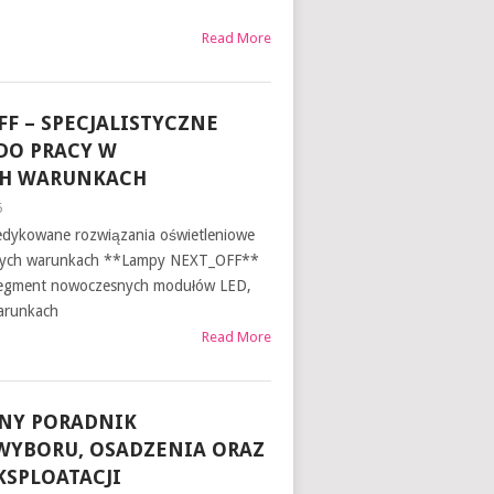
Read More
F – SPECJALISTYCZNE
DO PRACY W
H WARUNKACH
6
dykowane rozwiązania oświetleniowe
lnych warunkach **Lampy NEXT_OFF**
 segment nowoczesnych modułów LED,
arunkach
Read More
NY PORADNIK
YBORU, OSADZENIA ORAZ
KSPLOATACJI