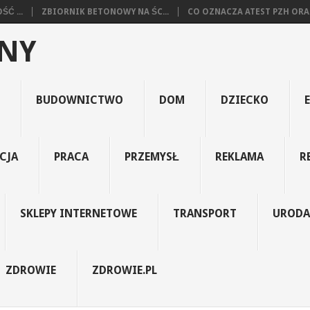
Ć ...
ZBIORNIK BETONOWY NA ŚC...
CO OZNACZA ATEST PZH ORA.
JNY
BUDOWNICTWO
DOM
DZIECKO
CJA
PRACA
PRZEMYSŁ
REKLAMA
R
SKLEPY INTERNETOWE
TRANSPORT
URODA
ZDROWIE
ZDROWIE.PL