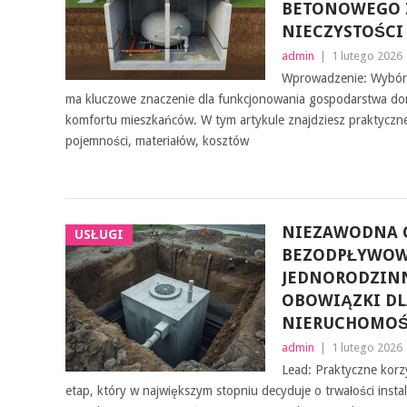
BETONOWEGO 
NIECZYSTOŚCI
admin
|
1 lutego 2026
Wprowadzenie: Wybór
ma kluczowe znaczenie dla funkcjonowania gospodarstwa do
komfortu mieszkańców. W tym artykule znajdziesz praktycz
pojemności, materiałów, kosztów
NIEZAWODNA 
USŁUGI
BEZODPŁYWO
JEDNORODZIN
OBOWIĄZKI DL
NIERUCHOMOŚ
admin
|
1 lutego 2026
Lead: Praktyczne korz
etap, który w największym stopniu decyduje o trwałości insta