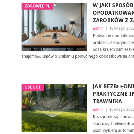
W JAKI SPOSÓ
ZDROWIE.PL
OPODATKOWAN
ZAROBKÓW Z Z
admin
|
18 lutego 202
Podwójne opodatkowa
problem, z którym mie
poza krajem zamieszka
znajomość umów o unikaniu podwójnego opodatkowania or
JAK BEZBŁĘDN
USŁUGI
PRAKTYCZNE I
TRAWNIKA
admin
|
15 lutego 202
Rozsądnie zaplanowan
kluczowych elementów
osób wybiera automat