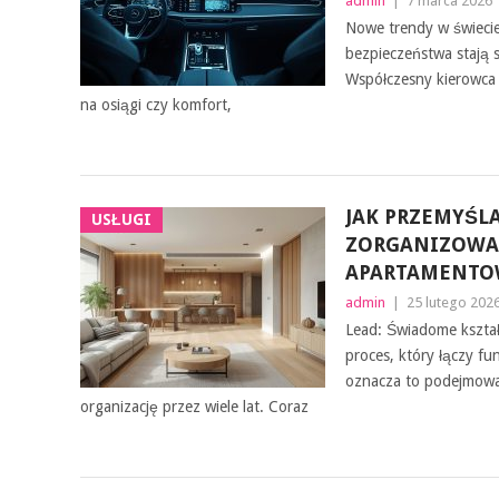
admin
|
7 marca 2026
Nowe trendy w świecie
bezpieczeństwa stają 
Współczesny kierowca 
na osiągi czy komfort,
JAK PRZEMYŚL
USŁUGI
ZORGANIZOWA
APARTAMENTOW
admin
|
25 lutego 202
Lead: Świadome kształ
proces, który łączy fu
oznacza to podejmowan
organizację przez wiele lat. Coraz