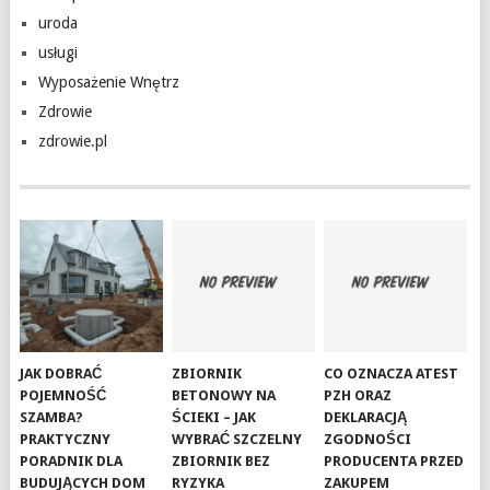
uroda
usługi
Wyposażenie Wnętrz
Zdrowie
zdrowie.pl
JAK DOBRAĆ
ZBIORNIK
CO OZNACZA ATEST
POJEMNOŚĆ
BETONOWY NA
PZH ORAZ
SZAMBA?
ŚCIEKI – JAK
DEKLARACJĄ
PRAKTYCZNY
WYBRAĆ SZCZELNY
ZGODNOŚCI
PORADNIK DLA
ZBIORNIK BEZ
PRODUCENTA PRZED
BUDUJĄCYCH DOM
RYZYKA
ZAKUPEM