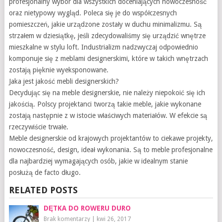
profesjonalny wybór dla wszystkich doceniających nowoczesność
oraz nietypowy wygląd. Poleca się je do współczesnych
pomieszczeń, jakie urządzone zostały w duchu minimalizmu. Są
strzałem w dziesiątkę, jeśli zdecydowaliśmy się urządzić wnętrze
mieszkalne w stylu loft. Industrializm nadzwyczaj odpowiednio
komponuje się z meblami designerskimi, które w takich wnętrzach
zostają pięknie wyeksponowane.
Jaka jest jakość mebli designerskich?
Decydując się na meble designerskie, nie należy niepokoić się ich
jakością. Polscy projektanci tworzą takie meble, jakie wykonane
zostają następnie z w istocie właściwych materiałów. W efekcie są
rzeczywiście trwałe.
Meble designerskie od krajowych projektantów to ciekawe projekty,
nowoczesność, design, ideał wykonania. Są to meble profesjonalne
dla najbardziej wymagających osób, jakie w idealnym stanie
posłużą de facto długo.
RELATED POSTS
DĘTKA DO ROWERU DURO
Brak komentarzy
|
kwi 26, 2017