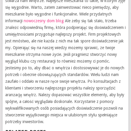
stwarza nam wnętrze. Najlepsze mieszkania to takie, w którym żyje
się wygodnie. Warto, zatem zainwestować nieco pieniędzy, aby
mieszkanie było wygodne i funkcjonalne. Wiele przydatnych
informacji
nowoczesny dom blog
Ale żeby się tak stało, trzeba
znaleźć odpowiednią firmę, która podpierając się doświadczeniem i
umiejętnościami przygotuje najlepszy projekt. Firm projektowych
jest mnóstwo, ale nie każda z nich ma tak spore doświadczenie jak
my. Opierając się na naszej wiedzy możemy sprawić, ze twoje
mieszkanie otrzyma nowe życie. Jeśli pragniesz stworzyć nowy
wygląd klubu czy restauracji to również możemy ci pomóc.
Jesteśmy po to, aby dbać o wnętrza i dostosowywać je do nowych
potrzeb i obecnie obowiązujących standardów. Wielu ludzi nam
zaufało i oddało w nasze ręce swoje wnętrza. Po konsultacjach z
klientami i stworzeniu najlepszego projektu należy sporządzić
aranżację wnętrz. Należy dopasować wszystkie elementy, aby były
spójne, a całość wyglądała doskonale. Korzystanie z pomocy
wykwalifikowanych osób posiadających doświadczenie pozwoli na
stworzenie wyjątkowego miejsca w ulubionym stylu spełniające
potrzeby inwestorów.