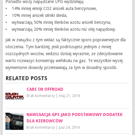
Ponadto wozy napędzane LPG wydzielają:
• 14% mniej emisji CO2 aniżeli auta benzynowe,
• 10% mniej aniżeli silniki diesla,
• wytwarzają 50% mniej tlenków azotu aniżeli benzyna,
• wytwarzają 20% mniej tlenków azotu niż olej napędowy.
Jak w związku z tym widać są faktycznie sporo poprawniejsze dla
otoczenia. Tym bardziej, jeśli podróżujesz jednym z mniej
oszczędnych wozów, widzisz dzisiaj wyraźnie, że zdecydowanie
warto rozważyć konwersję wehikułu na gaz. Te wszystkie wyżej
wymienione dowody przemawiają za tym w dosadny sposób.
RELATED POSTS
CARS IN OFFROAD
Brak komentarzy
|
maj 21, 2016
NAWIGACJA GPS JAKO PODSTAWOWY DODATEK
DLA KIEROWCÓW
Brak komentarzy
|
paź 24, 2016