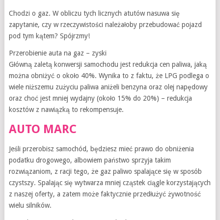
Chodzi o gaz. W obliczu tych licznych atutów nasuwa się
zapytanie, czy w rzeczywistości należałoby przebudować pojazd
pod tym kątem? Spójrzmy!
Przerobienie auta na gaz – zyski
Główną zaletą konwersji samochodu jest redukcja cen paliwa, jaką
można obniżyć o około 40%. Wynika to z faktu, że LPG podlega o
wiele niższemu zużyciu paliwa aniżeli benzyna oraz olej napędowy
oraz choć jest mniej wydajny (około 15% do 20%) – redukcja
kosztów z nawiązką to rekompensuje.
AUTO MARC
Jeśli przerobisz samochód, będziesz mieć prawo do obniżenia
podatku drogowego, albowiem państwo sprzyja takim
rozwiązaniom, z racji tego, że gaz paliwo spalające się w sposób
czystszy. Spalając się wytwarza mniej cząstek ciągle korzystających
z naszej oferty, a zatem może faktycznie przedłużyć żywotność
wielu silników.