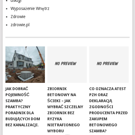
usługi
Wyposażenie Wnętrz
Zdrowie
zdrowie.pl
JAK DOBRAĆ
ZBIORNIK
CO OZNACZA ATEST
POJEMNOŚĆ
BETONOWY NA
PZH ORAZ
SZAMBA?
ŚCIEKI – JAK
DEKLARACJĄ
PRAKTYCZNY
WYBRAĆ SZCZELNY
ZGODNOŚCI
PORADNIK DLA
ZBIORNIK BEZ
PRODUCENTA PRZED
BUDUJĄCYCH DOM
RYZYKA
ZAKUPEM
BEZ KANALIZACJI.
NIETRAFIONEGO
BETONOWEGO
WYBORU
SZAMBA?