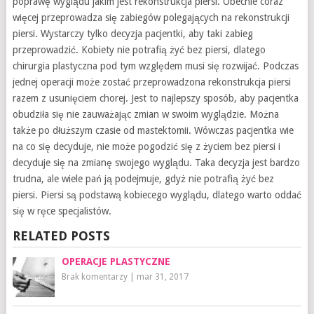
poprawę wyglądu jakim jest rekonstrukcja piersi. Obecnie coraz
więcej przeprowadza się zabiegów polegających na rekonstrukcji
piersi. Wystarczy tylko decyzja pacjentki, aby taki zabieg
przeprowadzić. Kobiety nie potrafią żyć bez piersi, dlatego
chirurgia plastyczna pod tym względem musi się rozwijać. Podczas
jednej operacji może zostać przeprowadzona rekonstrukcja piersi
razem z usunięciem chorej. Jest to najlepszy sposób, aby pacjentka
obudziła się nie zauważając zmian w swoim wyglądzie. Można
także po dłuższym czasie od mastektomii. Wówczas pacjentka wie
na co się decyduje, nie może pogodzić się z życiem bez piersi i
decyduje się na zmianę swojego wyglądu. Taka decyzja jest bardzo
trudna, ale wiele pań ją podejmuje, gdyż nie potrafią żyć bez
piersi. Piersi są podstawą kobiecego wyglądu, dlatego warto oddać
się w ręce specjalistów.
RELATED POSTS
OPERACJE PLASTYCZNE
Brak komentarzy
|
mar 31, 2017