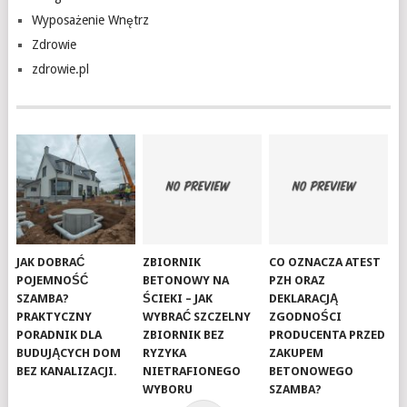
Wyposażenie Wnętrz
Zdrowie
zdrowie.pl
JAK DOBRAĆ
ZBIORNIK
CO OZNACZA ATEST
POJEMNOŚĆ
BETONOWY NA
PZH ORAZ
SZAMBA?
ŚCIEKI – JAK
DEKLARACJĄ
PRAKTYCZNY
WYBRAĆ SZCZELNY
ZGODNOŚCI
PORADNIK DLA
ZBIORNIK BEZ
PRODUCENTA PRZED
BUDUJĄCYCH DOM
RYZYKA
ZAKUPEM
BEZ KANALIZACJI.
NIETRAFIONEGO
BETONOWEGO
WYBORU
SZAMBA?