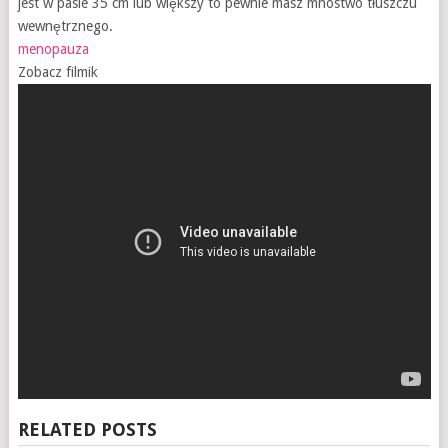
jest w pasie 35 cm lub większy to pewnie masz mnóstwo tłuszczu
wewnętrznego.
menopauza
Zobacz filmik
RELATED POSTS