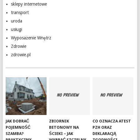
sklepy internetowe
transport
uroda
usługi
Wyposażenie Wnętrz
Zdrowie
zdrowie.pl
JAK DOBRAĆ
ZBIORNIK
CO OZNACZA ATEST
POJEMNOŚĆ
BETONOWY NA
PZH ORAZ
SZAMBA?
ŚCIEKI – JAK
DEKLARACJĄ
PRAKTYCZNY
WYBRAĆ SZCZELNY
ZGODNOŚCI