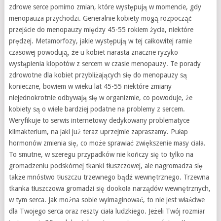
zdrowe serce pomimo zmian, które występują w momencie, gdy
menopauza przychodzi. Generalnie kobiety mogą rozpocząć
przejście do menopauzy między 45-55 rokiem życia, niektóre
prędzej. Metamorfozy, jakie występują w tej całkowitej ramie
czasowej powodują, że u kobiet narasta znaczne ryzyko
wystąpienia kłopotów z sercem w czasie menopauzy. Te porady
zdrowotne dla kobiet przybliżających się do menopauzy są
konieczne, bowiem w wieku lat 45-55 niektóre zmiany
niejednokrotnie odbywają się w organizmie, co powoduje, że
kobiety są o wiele bardziej podatne na problemy z sercem.
Weryfikuje to serwis internetowy dedykowany problematyce
klimakterium, na jaki już teraz uprzejmie zapraszamy. Pułap
hormonów zmienia się, co może sprawiać zwiększenie masy ciała.
To smutne, w szeregu przypadków nie kończy się to tylko na
gromadzeniu podskórnej tkanki tłuszczowej, ale nagromadza się
także mnóstwo tłuszczu trzewnego bądź wewnętrznego. Trzewna
tkanka tłuszczowa gromadzi się dookoła narządów wewnętrznych,
w tym serca. Jak można sobie wyimaginować, to nie jest właściwe
dla Twojego serca oraz reszty ciała ludzkiego. Jeżeli Twój rozmiar