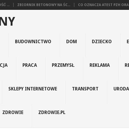
Ć ...
ZBIORNIK BETONOWY NA ŚC...
CO OZNACZA ATEST PZH ORA.
JNY
BUDOWNICTWO
DOM
DZIECKO
CJA
PRACA
PRZEMYSŁ
REKLAMA
R
SKLEPY INTERNETOWE
TRANSPORT
URODA
ZDROWIE
ZDROWIE.PL