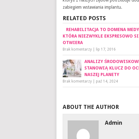
któryś z naszych zębów potrzebuje doda
zabiegiem wstawiania implantu.
RELATED POSTS
REHABILITACJA TO DOMENA MEDY
KTÓRA NIEZWYKLE EKSPRESOWO SI
OTWIERA
Brak komentarzy
|
lip 17, 2016
ANALIZY ŚRODOWISKOW
STANOWIĄ KLUCZ DO O
NASZEJ PLANETY
Brak komentarzy
|
paź 14, 2024
ABOUT THE AUTHOR
Admin