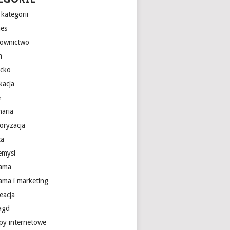
kategorii
nes
ownictwo
m
ecko
kacja
e
naria
oryzacja
ca
emysł
lama
lama i marketing
eacja
 agd
epy internetowe