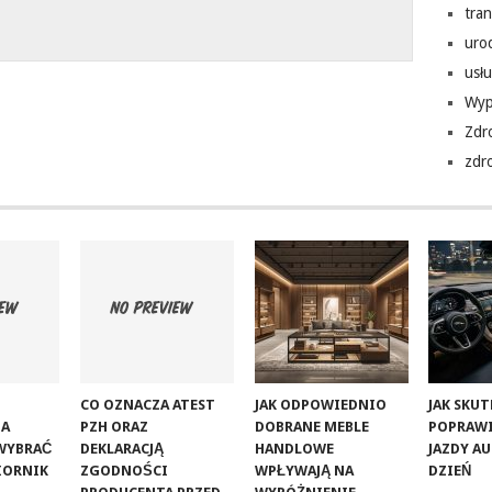
tra
uro
usłu
Wyp
Zdr
zdr
CO OZNACZA ATEST
JAK ODPOWIEDNIO
JAK SKU
NA
PZH ORAZ
DOBRANE MEBLE
POPRAW
 WYBRAĆ
DEKLARACJĄ
HANDLOWE
JAZDY A
IORNIK
ZGODNOŚCI
WPŁYWAJĄ NA
DZIEŃ