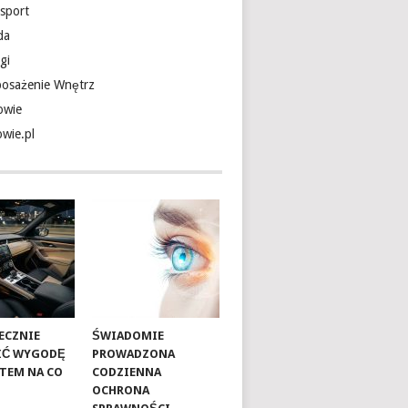
nsport
da
gi
osażenie Wnętrz
owie
owie.pl
TECZNIE
ŚWIADOMIE
IĆ WYGODĘ
PROWADZONA
UTEM NA CO
CODZIENNA
OCHRONA