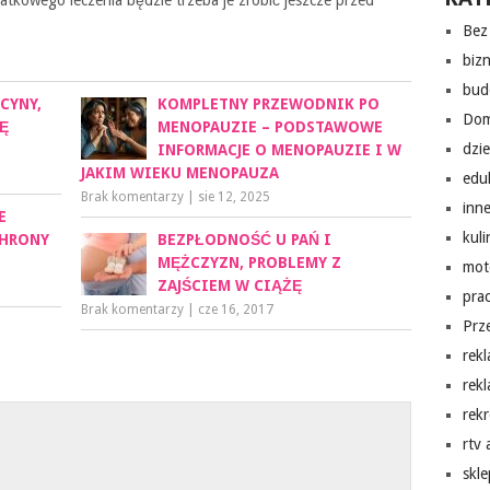
tkowego leczenia będzie trzeba je zrobić jeszcze przed
Bez 
biz
bud
CYNY,
KOMPLETNY PRZEWODNIK PO
Do
Ę
MENOPAUZIE – PODSTAWOWE
dzi
INFORMACJE O MENOPAUZIE I W
JAKIM WIEKU MENOPAUZA
edu
Brak komentarzy
|
sie 12, 2025
inn
E
kuli
CHRONY
BEZPŁODNOŚĆ U PAŃ I
MĘŻCZYZN, PROBLEMY Z
mot
ZAJŚCIEM W CIĄŻĘ
pra
Brak komentarzy
|
cze 16, 2017
Prz
rek
rek
rekr
rtv
skl