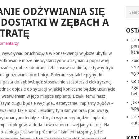
NIE ODŻYWIANIA SIĘ
EDOSTATKI W ZĘBACH A
OST
UTRATĘ
Jak
komentarzy
por
kana
 wywoływać pruchnicę, a w konsekwencji większe ubytki w
zczotkowanie może nie wystarczyć w utrzymaniu poprawnej
Zbi
szc
zać się dobrze dobrana i zbilansowana dieta, aktywny tryb
wyb
e zdiagnozowania próchnicy. Polecane są także płyny do
Co 
a pasta do zębówbądź stosowanie szczoteczki elektrycznej,
zgo
ednak dojdzie do sytuacji w jakiej konieczne będzie usunięcie
bet
d wstawieniem w jego miejsce implantu.Dzięki temu nasz
Jak
alszym ciągu będzie wyglądać estetycznie. implanty zębów –
wpł
zważania takiej opcji. Musimy tym samym brać pod uwagę
Jak
 wykonany,materiały z których wykonany będzie implant,
aut
implantologów, a dodatkowo stanu naszej jamy ustnej. Na
 zabiegu jest sama próchnica i kamień nazębny, jeżeli
KAT