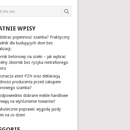
ATNIE WPISY
 dobrać pojemność szamba? Praktyczny
adnik dla budujących dom bez
lizacji.
ornik betonowy na ścieki – jak wybrać
zelny zbiornik bez ryzyka nietrafionego
oru
oznacza atest PZH oraz deklaracją
dności producenta przed zakupem
onowego szamba?
 odpowiednio dobrane meble handlowe
ywają na wyróżnienie towarów?
 skutecznie poprawić wygodę jazdy
em na co dzień
EGORIE