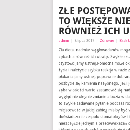
ZŁE POSTĘPOWA
TO WIĘKSZE NI
RÓWNIEŻ ICH 
admin
|
8 lipca 2017
|
Zdrowie
|
Brak 
Zła dieta, nadmiar węglowodanów mogą
zębach a również ich utratę. Zwykłe s
czystości jamy ustnej.Pomocna może oka
życia i należycie szybka reakcja w razi
płukania jamy ustnej, poprawnie dobran
pozbycie się kamienia nazębnego. Jeśli j
zęba w całości warto zastanowić się na
wygląd nie ulegnie zmianie a buzia w d
to zwykle zadawane pytanie podczas ro
miejscowość w jakiej zabieg miałby być
doświadczenie zespołu stomatologów i 
nieszczęście jednym z przeciwwskazań do