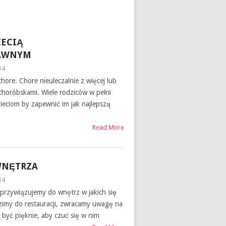
IECIĄ
AWNYM
14
chore. Chore nieuleczalnie z więcej lub
choróbskami. Wiele rodziców w pełni
ieciom by zapewnić im jak najlepszą
Read More
WNĘTRZA
14
przywiązujemy do wnętrz w jakich się
dzimy do restauracji, zwracamy uwagę na
 być pięknie, aby czuć się w nim