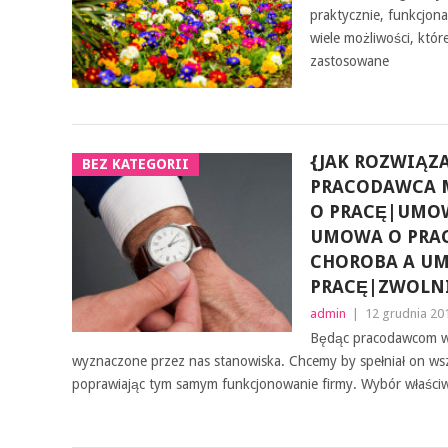
praktycznie, funkcjona
wiele możliwości, któr
zastosowane
{JAK ROZWIĄZ
BEZ KATEGORII
PRACODAWCA 
O PRACĘ|UMO
UMOWA O PRA
CHOROBA A U
PRACĘ|ZWOLNI
admin
|
12 grudnia 20
Będąc pracodawcom w
wyznaczone przez nas stanowiska. Chcemy by spełniał on ws
poprawiając tym samym funkcjonowanie firmy. Wybór właściwy