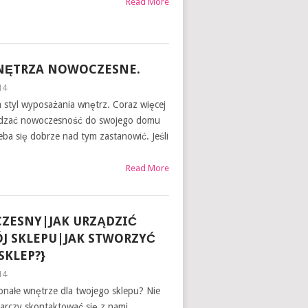
Read More
NĘTRZA NOWOCZESNE.
14
m styl wyposażania wnętrz. Coraz więcej
dzać nowoczesność do swojego domu
zeba się dobrze nad tym zastanowić. Jeśli
Read More
ZESNY|JAK URZĄDZIĆ
ÓJ SKLEPU|JAK STWORZYĆ
KLEP?}
14
nałe wnętrze dla twojego sklepu? Nie
arczy skontaktować się z nami.