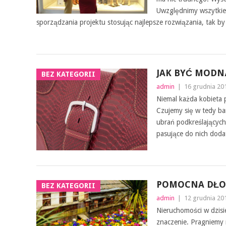
Uwzględnimy wszytkie
sporządzania projektu stosując najlepsze rozwiązania, tak by
JAK BYĆ MODN
BEZ KATEGORII
admin
|
16 grudnia 20
Niemal każda kobieta 
Czujemy się w tedy ba
ubrań podkreślającyc
pasujące do nich doda
POMOCNA DŁO
BEZ KATEGORII
admin
|
12 grudnia 20
Nieruchomości w dzisi
znaczenie. Pragniemy