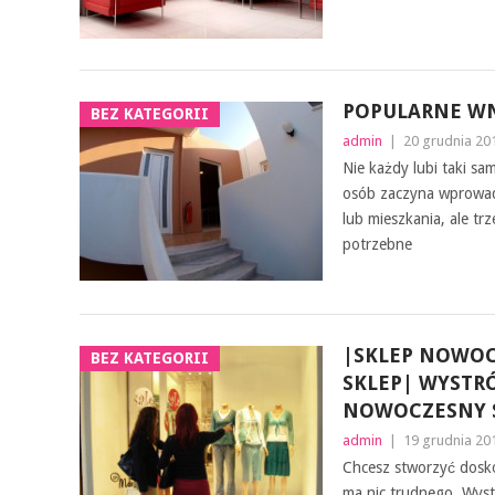
POPULARNE W
BEZ KATEGORII
admin
|
20 grudnia 20
Nie każdy lubi taki sa
osób zaczyna wprowa
lub mieszkania, ale tr
potrzebne
|SKLEP NOWOC
BEZ KATEGORII
SKLEP| WYSTR
NOWOCZESNY S
admin
|
19 grudnia 20
Chcesz stworzyć dosko
ma nic trudnego. Wyst