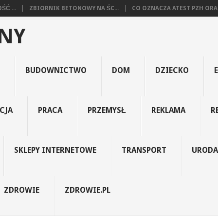
Ć ...
ZBIORNIK BETONOWY NA ŚC...
CO OZNACZA ATEST PZH ORA.
JNY
BUDOWNICTWO
DOM
DZIECKO
CJA
PRACA
PRZEMYSŁ
REKLAMA
R
SKLEPY INTERNETOWE
TRANSPORT
URODA
ZDROWIE
ZDROWIE.PL