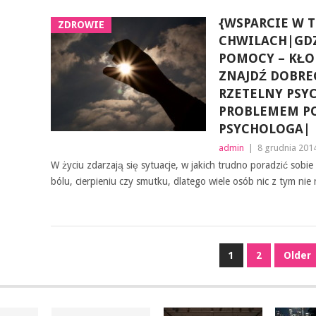
{WSPARCIE W 
ZDROWIE
CHWILACH|GDZ
POMOCY – KŁO
ZNAJDŹ DOBRE
RZETELNY PSY
PROBLEMEM PO
PSYCHOLOGA|
admin
|
8 grudnia 201
W życiu zdarzają się sytuacje, w jakich trudno poradzić sob
bólu, cierpieniu czy smutku, dlatego wiele osób nic z tym nie 
NAWIGACJA
1
2
Older
PO
WPISACH