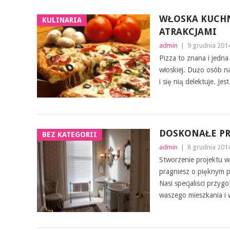
WŁOSKA KUCHN
KULINARIA
ATRAKCJAMI
admin
|
9 grudnia 201
Pizza to znana i jedna
włoskiej. Dużo osób n
i się nią delektuje. Je
DOSKONAŁE PR
BEZ KATEGORII
admin
|
8 grudnia 201
Stworzenie projektu w
pragniesz o pięknym 
Nasi specjaliści przy
waszego mieszkania i 