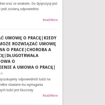
lnie oraz ze smakiem. Do dyspozycji jest
e jeśli zostaną odpowiednio
Read More
AĆ UMOWĘ O PRACĘ|KIEDY
MOŻE ROZWIĄZAĆ UMOWĘ
WA O PRACE|CHOROBA A
CĘ|DŁUGOTRWAŁA
MOWA O
ENIE A UMOWA O PRACĘ|
14
yszukujemy odpowiednich ludzi na
zelkie stawiane mu wymagania
ch ludzi jest kluczowy
Read More