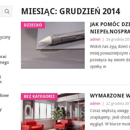
MIESIĄC:
GRUDZIEŃ 2014
JAK POMÓC DZ
DZIECKO
NIEPEŁNOSPR
tyczny
admin
|
24 grudnia 20
Wokół nas żyją dzieci 
mniej poważniejszymi 
brać
poświęca się swoim dz
ionego
opiekę w
ą
m
WYMARZONE 
dlowe
BEZ KATEGORII
admin
|
22 grudnia 20
y
Coraz większą uwagę 
znajdujemy. Jeśli cho
wygląd. W biurze musi