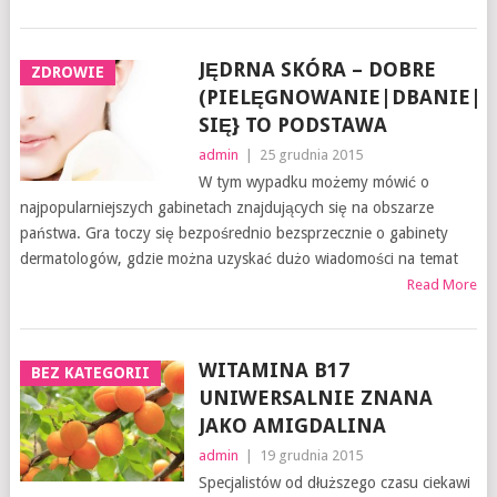
JĘDRNA SKÓRA – DOBRE
ZDROWIE
(PIELĘGNOWANIE|DBANIE|T
SIĘ} TO PODSTAWA
admin
|
25 grudnia 2015
W tym wypadku możemy mówić o
najpopularniejszych gabinetach znajdujących się na obszarze
państwa. Gra toczy się bezpośrednio bezsprzecznie o gabinety
dermatologów, gdzie można uzyskać dużo wiadomości na temat
Read More
WITAMINA B17
BEZ KATEGORII
UNIWERSALNIE ZNANA
JAKO AMIGDALINA
admin
|
19 grudnia 2015
Specjalistów od dłuższego czasu ciekawi