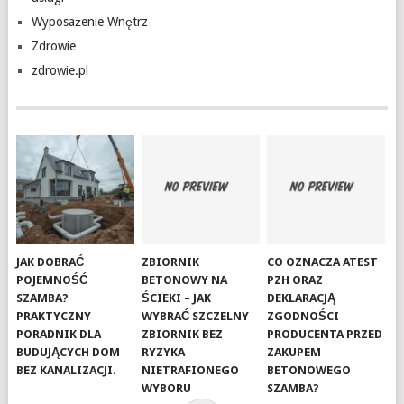
Wyposażenie Wnętrz
Zdrowie
zdrowie.pl
JAK DOBRAĆ
ZBIORNIK
CO OZNACZA ATEST
POJEMNOŚĆ
BETONOWY NA
PZH ORAZ
SZAMBA?
ŚCIEKI – JAK
DEKLARACJĄ
PRAKTYCZNY
WYBRAĆ SZCZELNY
ZGODNOŚCI
PORADNIK DLA
ZBIORNIK BEZ
PRODUCENTA PRZED
BUDUJĄCYCH DOM
RYZYKA
ZAKUPEM
BEZ KANALIZACJI.
NIETRAFIONEGO
BETONOWEGO
WYBORU
SZAMBA?